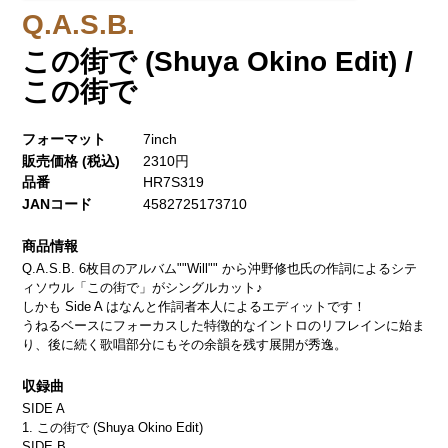
Q.A.S.B.
この街で (Shuya Okino Edit) /
この街で
フォーマット
7inch
販売価格 (税込)
2310円
品番
HR7S319
JANコード
4582725173710
商品情報
Q.A.S.B. 6枚目のアルバム""Will"" から沖野修也氏の作詞によるシテ
ィソウル「この街で」がシングルカット♪
しかも Side A はなんと作詞者本人によるエディットです！
うねるベースにフォーカスした特徴的なイントロのリフレインに始ま
り、後に続く歌唱部分にもその余韻を残す展開が秀逸。
収録曲
SIDE A
1. この街で (Shuya Okino Edit)
SIDE B