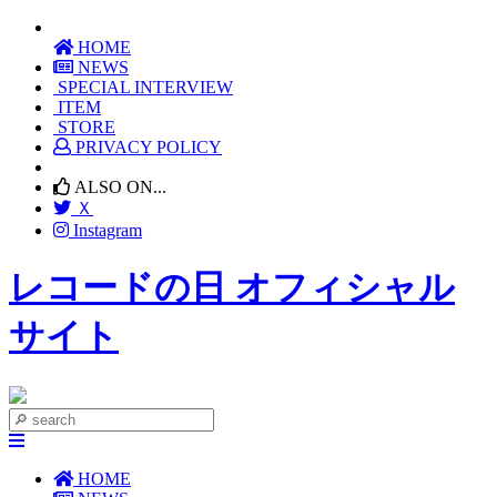
HOME
NEWS
SPECIAL INTERVIEW
ITEM
STORE
PRIVACY POLICY
ALSO ON...
Ｘ
Instagram
レコードの日 オフィシャル
サイト
HOME