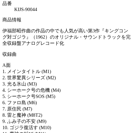
品番
KIJS-90044
商品情報
伊福部昭作曲の作品の中でも人気が高い第3作『キングコン
グ対ゴジラ』（1962）のオリジナル・サウンドトラックを完
全収録盤アナログレコード化
収録曲
A面
1. メインタイトル (M1)
2. 世界驚異シリーズ (M2)
3. 光る氷山 (M3)
4. シーホーク号の危機 (M4)
5. シーホーク号SOS (M5)
6. ファロ島 (M6)
7. 原住民 (M7)
8. 雷と魔神 (M8T2)
9. ふみ子の不安 (M9)
10. ゴジラ復活す (M10)