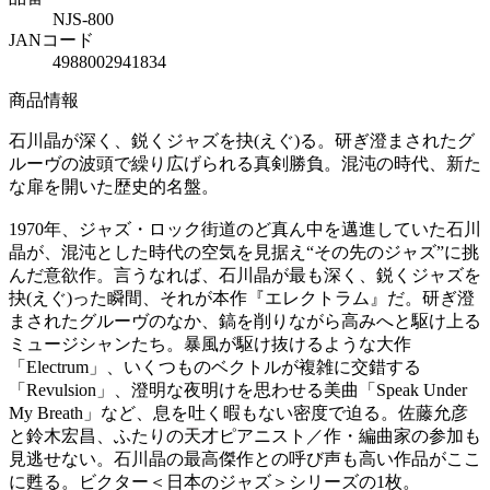
NJS-800
JANコード
4988002941834
商品情報
石川晶が深く、鋭くジャズを抉(えぐ)る。研ぎ澄まされたグ
ルーヴの波頭で繰り広げられる真剣勝負。混沌の時代、新た
な扉を開いた歴史的名盤。
1970年、ジャズ・ロック街道のど真ん中を邁進していた石川
晶が、混沌とした時代の空気を見据え“その先のジャズ”に挑
んだ意欲作。言うなれば、石川晶が最も深く、鋭くジャズを
抉(えぐ)った瞬間、それが本作『エレクトラム』だ。研ぎ澄
まされたグルーヴのなか、鎬を削りながら高みへと駆け上る
ミュージシャンたち。暴風が駆け抜けるような大作
「Electrum」、いくつものベクトルが複雑に交錯する
「Revulsion」、澄明な夜明けを思わせる美曲「Speak Under
My Breath」など、息を吐く暇もない密度で迫る。佐藤允彦
と鈴木宏昌、ふたりの天才ピアニスト／作・編曲家の参加も
見逃せない。石川晶の最高傑作との呼び声も高い作品がここ
に甦る。ビクター＜日本のジャズ＞シリーズの1枚。