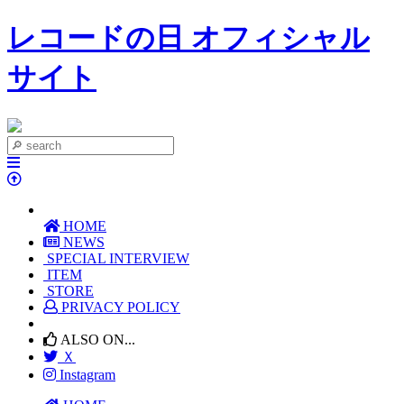
レコードの日 オフィシャル
サイト
HOME
NEWS
SPECIAL INTERVIEW
ITEM
STORE
PRIVACY POLICY
ALSO ON...
Ｘ
Instagram