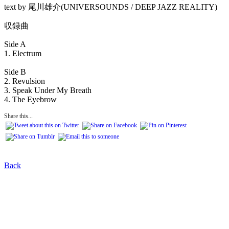
text by 尾川雄介(UNIVERSOUNDS / DEEP JAZZ REALITY)
収録曲
Side A
1. Electrum
Side B
2. Revulsion
3. Speak Under My Breath
4. The Eyebrow
Share this...
Back