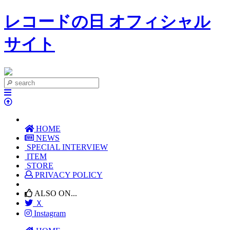
レコードの日 オフィシャル
サイト
HOME
NEWS
SPECIAL INTERVIEW
ITEM
STORE
PRIVACY POLICY
ALSO ON...
Ｘ
Instagram