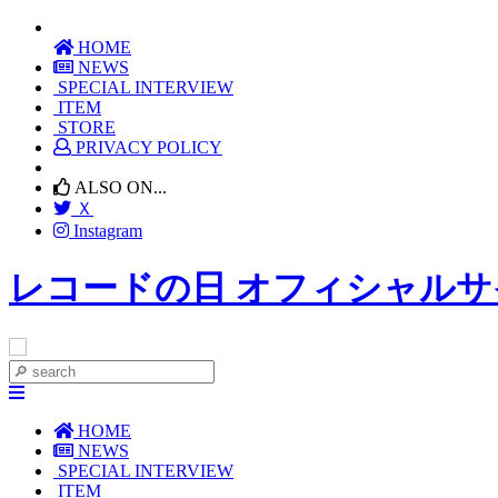
HOME
NEWS
SPECIAL INTERVIEW
ITEM
STORE
PRIVACY POLICY
ALSO ON...
Ｘ
Instagram
レコードの日 オフィシャルサ
HOME
NEWS
SPECIAL INTERVIEW
ITEM