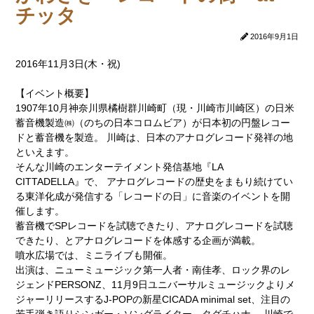
チッタ
2016年9月1日
2016年11月3日(木・祝)
【イベント概要】
1907年10月神奈川県橘樹群川崎町（現・川崎市川崎区）の日米
蓄音機製造㈱（のちの日本コロムビア）が日本初の円盤レコー
ドと蓄音機を製造。 川崎は、日本のアナログレコード発祥の地
といえます。
そんな川崎のエンターテイメント発信基地『LA
CITTADELLA』で、 アナログレコードの歴史をまもり続けてい
る東洋化成が発信する「レコードの日」に音楽のイベントを開
催します。
蓄音機でSPレコードを試聴できたり、アナログレコードを試聴
できたり、とアナログレコードを体感する企画が満載。
噴水広場では、ミニライブも開催。
出演は、ニューミュージック第一人者・南佳孝、ロック界のレ
ジェンドPERSONZ、11月9日ユニバーサルミュージックよりメ
ジャーリリースするJ-POPの新星CICADA minimal set、注目の