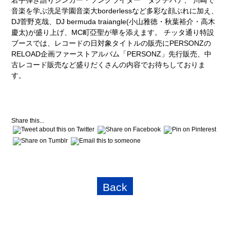
若手弾き語りシンガー・ソングライター タグチハナ、 川崎で
音楽を学ぶ洗足学園音楽大borderlessなど多彩な顔ぶれに加え、
DJ菅野克哉、DJ bermuda traiangle(小山雅徳・秋葉裕介・高木
慶太)が盛り上げ、MC町亞聖が華を添えます。 チッタ通り特設
ブースでは、レコードの日対象タイトルの販売にPERSONZの
RELOAD企画ファーストアルバム「PERSONZ」先行販売、中
古レコード販売など盛りだくさんの内容でお待ちしておりま
す。
Share this...
Back