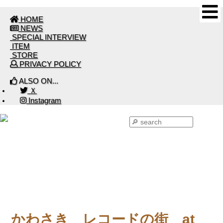
HOME
NEWS
SPECIAL INTERVIEW
ITEM
STORE
PRIVACY POLICY
ALSO ON...
Ｘ
Instagram
EVENT 2016
かわさき レコードの街 at