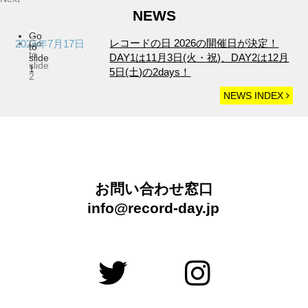
NEWS
Go
レコードの⽇ 2026の開催日が決定！
Go
2026年7月17日
to
to
DAY1は11月3日(火・祝)、DAY2は12月
slide
slide
1
5日(土)の2days！
2
NEWS INDEX
お問い合わせ窓口
info@record-day.jp