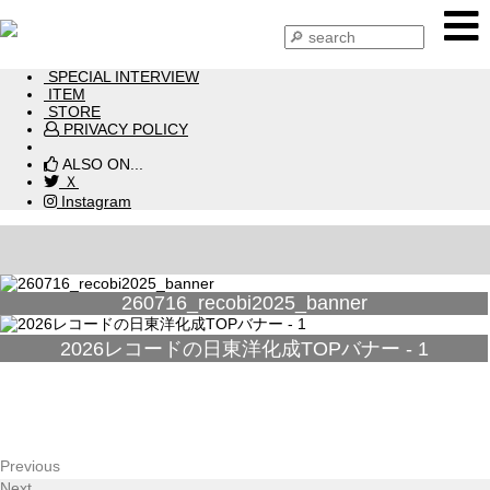
HOME
NEWS
SPECIAL INTERVIEW
ITEM
STORE
PRIVACY POLICY
ALSO ON...
Ｘ
Instagram
260716_recobi2025_banner
2026レコードの日東洋化成TOPバナー - 1
Previous
Next