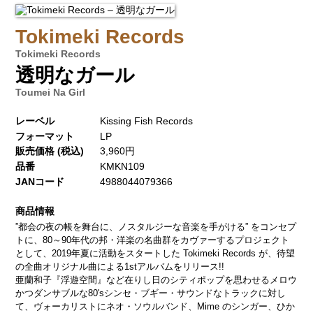
Tokimeki Records
Tokimeki Records
透明なガール
Toumei Na Girl
レーベル
Kissing Fish Records
フォーマット
LP
販売価格 (税込)
3,960円
品番
KMKN109
JANコード
4988044079366
商品情報
”都会の夜の帳を舞台に、ノスタルジーな音楽を手がける” をコンセプ
トに、80～90年代の邦・洋楽の名曲群をカヴァーするプロジェクト
として、2019年夏に活動をスタートした Tokimeki Records が、待望
の全曲オリジナル曲による1stアルバムをリリース!!
亜蘭和子『浮遊空間』など在りし日のシティポップを思わせるメロウ
かつダンサブルな80'sシンセ・ブギー・サウンドなトラックに対し
て、ヴォーカリストにネオ・ソウルバンド、Mime のシンガー、ひか