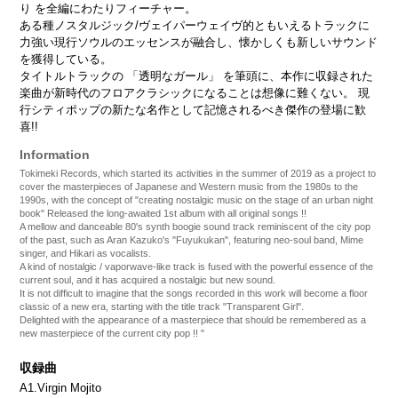
り を全編にわたりフィーチャー。
ある種ノスタルジック/ヴェイパーウェイヴ的ともいえるトラックに
力強い現行ソウルのエッセンスが融合し、懐かしくも新しいサウンド
を獲得している。
タイトルトラックの 「透明なガール」 を筆頭に、本作に収録された
楽曲が新時代のフロアクラシックになることは想像に難くない。 現
行シティポップの新たな名作として記憶されるべき傑作の登場に歓
喜!!
Information
Tokimeki Records, which started its activities in the summer of 2019 as a project to
cover the masterpieces of Japanese and Western music from the 1980s to the
1990s, with the concept of "creating nostalgic music on the stage of an urban night
book" Released the long-awaited 1st album with all original songs !!
A mellow and danceable 80's synth boogie sound track reminiscent of the city pop
of the past, such as Aran Kazuko's "Fuyukukan", featuring neo-soul band, Mime
singer, and Hikari as vocalists.
A kind of nostalgic / vaporwave-like track is fused with the powerful essence of the
current soul, and it has acquired a nostalgic but new sound.
It is not difficult to imagine that the songs recorded in this work will become a floor
classic of a new era, starting with the title track "Transparent Girl".
Delighted with the appearance of a masterpiece that should be remembered as a
new masterpiece of the current city pop !! "
収録曲
A1.Virgin Mojito