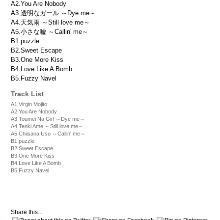
A2.You Are Nobody
A3.透明なガール ～Dye me～
A4.天気雨 ～Still love me～
A5.小さな嘘 ～Callin' me～
B1.puzzle
B2.Sweet Escape
B3.One More Kiss
B4.Love Like A Bomb
B5.Fuzzy Navel
Track List
A1.Virgin Mojito
A2.You Are Nobody
A3.Toumei Na Girl ～Dye me～
A4.Tenki Ame ～Still love me～
A5.Chiisana Uso ～Callin' me～
B1.puzzle
B2.Sweet Escape
B3.One More Kiss
B4.Love Like A Bomb
B5.Fuzzy Navel
Share this...