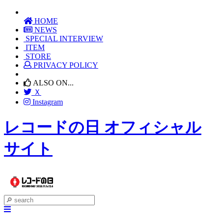
HOME
NEWS
SPECIAL INTERVIEW
ITEM
STORE
PRIVACY POLICY
ALSO ON...
Ｘ
Instagram
レコードの日 オフィシャル
サイト