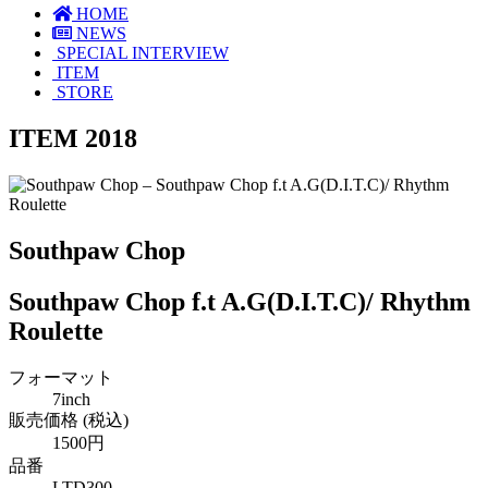
HOME
NEWS
SPECIAL INTERVIEW
ITEM
STORE
ITEM 2018
Southpaw Chop
Southpaw Chop f.t A.G(D.I.T.C)/ Rhythm
Roulette
フォーマット
7inch
販売価格 (税込)
1500円
品番
LTD300