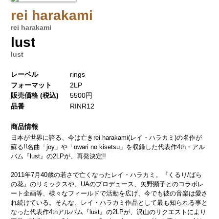
rei harakami
rei harakami
lust
lust
レーベル
rings
フォーマット
2LP
販売価格 (税込)
5500円
品番
RINR12
商品情報
日本が世界に誇る、今は亡きrei harakami(レイ・ハラカミ)の名作が
蘇る!!名曲「joy」や「owari no kisetsu」を収録した代表作4th・アル
バム『lust』の2LPが、再発決定!!
2011年7月40歳の若さで亡くなったレイ・ハラカミ。『くるり/ばら
の花』のリミックスや、UAのプロデュース、矢野顕子とのコラボレ
ート企画等、様々なフィールドで活動を広げ、今でも彼の音楽は愛さ
れ続けている。そんな、レイ・ハラカミ作品として最も知られる事と
なった代表作4thアルバム『lust』の2LPが、沢山のリクエストにより