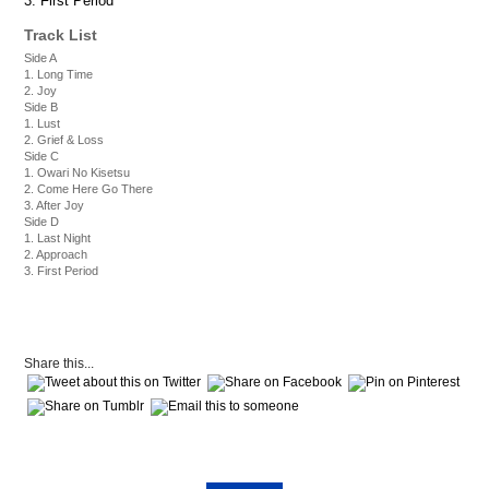
3. First Period
Track List
Side A
1. Long Time
2. Joy
Side B
1. Lust
2. Grief & Loss
Side C
1. Owari No Kisetsu
2. Come Here Go There
3. After Joy
Side D
1. Last Night
2. Approach
3. First Period
Share this...