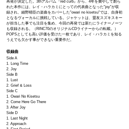
再発が決定した。3thアルバム『red curb』から、4年を費やして創ら
れた本作には、レイ・ハラカミにとっての代表曲となった"joy"が収
録され、細野晴臣の楽曲をカバーした"owari no kisetsu"では、自身初
となるヴォーカルに挑戦している。ジャケットは、盟友スズキスキー
が担当した事でも注目を集め、今回の再発では新たにライナーノーツ
も収録される。（RINC70のオリジナルCDライナーからの転載。）
POPSとしても高い評価を受けた一枚であり、レイ・ハラカミを知る
うえでも欠かす事ができない重要作だ。
収録曲
Side A
1. Long Time
2. Joy
Side B
1. Lust
2. Grief & Loss
Side C
1. Owari No Kisetsu
2. Come Here Go There
3. After Joy
Side D
1. Last Night
2. Approach