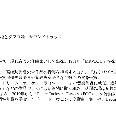
現代音楽の作曲家として出発。1981年「MKWAJU」を発表、
まで、宮崎駿監督の全作品の音楽を担当するほか、『おくりびと
ー賞最優秀音楽賞や紫綬褒章受章など数々の賞を受賞。
・ドリーム・オーケストラ（W.D.O.）」の音楽監督に就任。
MPHONY」などの作品づくりにも意欲的に取り組み、活躍の場は多
2019年から「Future Orchestra Classics（FO
「ベートーヴェン：交響曲全集」や、Decca Goldから「Dream So