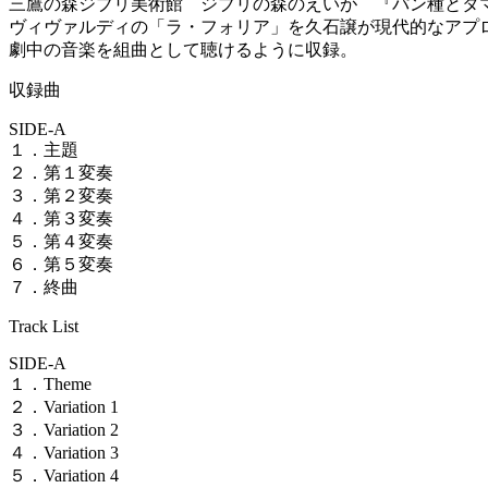
三鷹の森ジブリ美術館 ジブリの森のえいが 『パン種とタ
ヴィヴァルディの「ラ・フォリア」を久石譲が現代的なアプ
劇中の音楽を組曲として聴けるように収録。
収録曲
SIDE-A
１．主題
２．第１変奏
３．第２変奏
４．第３変奏
５．第４変奏
６．第５変奏
７．終曲
Track List
SIDE-A
１．Theme
２．Variation 1
３．Variation 2
４．Variation 3
５．Variation 4