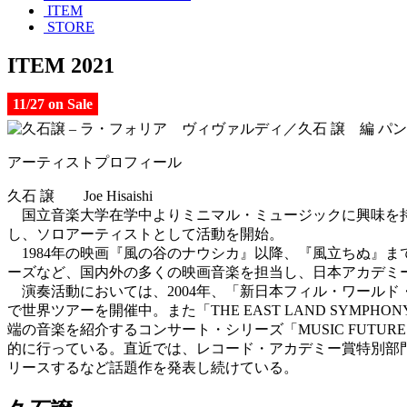
ITEM
STORE
ITEM 2021
11/27 on Sale
アーティストプロフィール
久石 譲 Joe Hisaishi
国立音楽大学在学中よりミニマル・ミュージックに興味を持ち、
し、ソロアーティストとして活動を開始。
1984年の映画『風の谷のナウシカ』以降、『風立ちぬ』
ーズなど、国内外の多くの映画音楽を担当し、日本アカデミ
演奏活動においては、2004年、「新日本フィル・ワールド
で世界ツアーを開催中。また「THE EAST LAND SY
端の音楽を紹介するコンサート・シリーズ「MUSIC FUTURE」を、
的に行っている。直近では、レコード・アカデミー賞特別部門特別賞を受賞した
リースするなど話題作を発表し続けている。