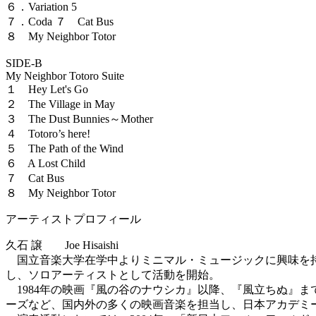
６．Variation 5
７．Coda ７ Cat Bus
８ My Neighbor Totor
SIDE-B
My Neighbor Totoro Suite
１ Hey Let's Go
２ The Village in May
３ The Dust Bunnies～Mother
４ Totoro’s here!
５ The Path of the Wind
６ A Lost Child
７ Cat Bus
８ My Neighbor Totor
アーティストプロフィール
久石 譲 Joe Hisaishi
国立音楽大学在学中よりミニマル・ミュージックに興味を持ち、
し、ソロアーティストとして活動を開始。
1984年の映画『風の谷のナウシカ』以降、『風立ちぬ』
ーズなど、国内外の多くの映画音楽を担当し、日本アカデミ