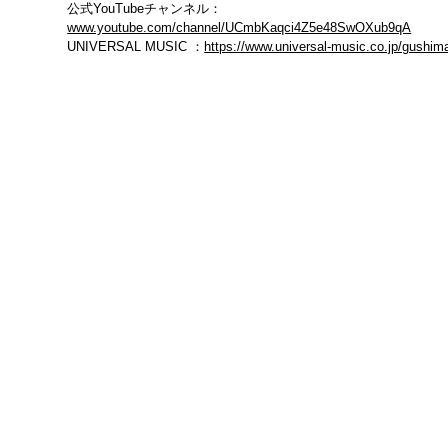
公式YouTubeチャンネル：
www.youtube.com/channel/UCmbKaqci4Z5e48SwOXub9qA
UNIVERSAL MUSIC ：
https://www.universal-music.co.jp/gushim