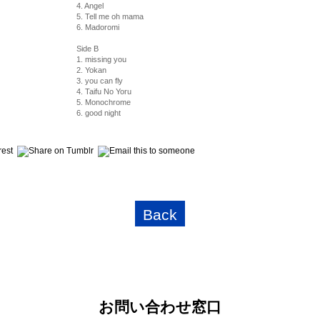
4. Angel
5. Tell me oh mama
6. Madoromi
Side B
1. missing you
2. Yokan
3. you can fly
4. Taifu No Yoru
5. Monochrome
6. good night
Back
お問い合わせ窓口