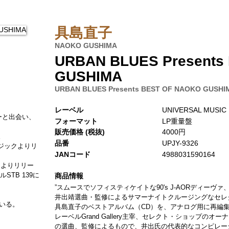
具島直子
NAOKO GUSHIMA
URBAN BLUES Presents
GUSHIMA
URBAN BLUES Presents BEST OF NAOKO GUSHI
レーベル
UNIVERSAL MUSIC
ーと出会い、
フォーマット
LP重量盤
販売価格 (税抜)
4000円
。
品番
UPJY-9326
ュージックよりリ
JANコード
4988031590164
ックよりリリー
STB 139に
商品情報
”スムースでソフィスティケイトな90's J-AORディー
井出靖選曲・監修によるサマーナイトクルージングなセレク
いる。
具島直子のベストアルバム（CD）を、アナログ用に再編集
レーベルGrand Gallery主宰、セレクト・ショップの
の選曲、監修によるもので、井出氏の代表的なコンピレーショ