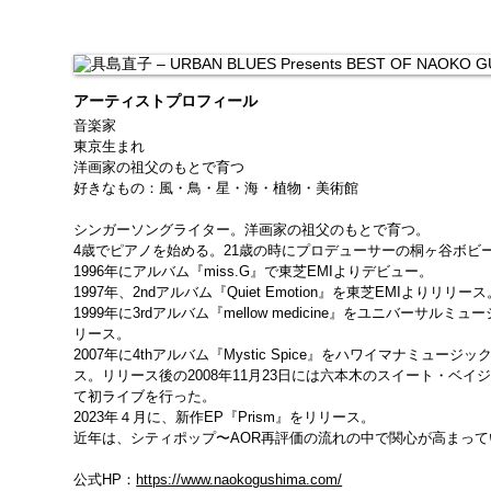
アーティストプロフィール
音楽家
東京生まれ
洋画家の祖父のもとで育つ
好きなもの：風・鳥・星・海・植物・美術館
シンガーソングライター。洋画家の祖父のもとで育つ。
4歳でピアノを始める。21歳の時にプロデューサーの桐ヶ谷ボビ
1996年にアルバム『miss.G』で東芝EMIよりデビュー。
1997年、2ndアルバム『Quiet Emotion』を東芝EMIよりリリース
1999年に3rdアルバム『mellow medicine』をユニバーサルミ
リース。
2007年に4thアルバム『Mystic Spice』をハワイマナミュージ
ス。リリース後の2008年11月23日には六本木のスイート・ベイジル
て初ライブを行った。
2023年４月に、新作EP『Prism』をリリース。
近年は、シティポップ〜AOR再評価の流れの中で関心が高まって
公式HP：
https://www.naokogushima.com/