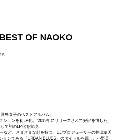
 BEST OF NAOKO
MA
ヴァ、具島直子のベストアルバム。
ションを初LP化。”2019年にリリースされて好評を博した、
して初のLP化を実現。
オーナーなど、さまざまな顔を持つ、DJ/プロデューサーの井出靖氏
ンである「URBAN BLUES」のタイトルを冠し、小野英