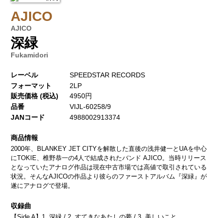
AJICO
AJICO
深緑
Fukamidori
レーベル
SPEEDSTAR RECORDS
フォーマット
2LP
販売価格 (税込)
4950円
品番
VIJL-60258/9
JANコード
4988002913374
商品情報
2000年、BLANKEY JET CITYを解散した直後の浅井健一とUAを中心
にTOKIE、椎野恭一の4人で結成されたバンド AJICO。当時リリース
となっていたアナログ作品は現在中古市場では高値で取引されている
状況。そんなAJICOの作品より彼らのファーストアルバム『深緑』が
遂にアナログで登場。
収録曲
【Side A】1. 深緑 / 2. すてきなあたしの夢 / 3. 美しいこと