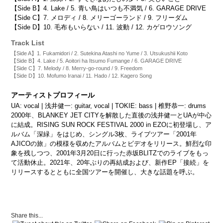
【Side B】4. Lake / 5. 青い鳥はいつも不満気 / 6. GARAGE DRIVE
【Side C】7. メロディ / 8. メリーゴーランド / 9. フリーダム
【Side D】10. 毛布もいらない / 11. 波動 / 12. カゲロウソング
Track List
【Side A】1. Fukamidori / 2. Sutekina Atashi no Yume / 3. Utsukushii Koto
【Side B】4. Lake / 5. Aoitori ha Itsumo Fumange / 6. GARAGE DRIVE
【Side C】7. Melody / 8. Merry-go-round / 9. Freedom
【Side D】10. Mofumo Iranai / 11. Hado / 12. Kagero Song
アーティストプロフィール
UA: vocal | 浅井健一: guitar, vocal | TOKIE: bass | 椎野恭一: drums
2000年、BLANKEY JET CITYを解散した直後の浅井健一とUAが中心
に結成。RISING SUN ROCK FESTIVAL 2000 in EZOに初登場し、ア
ルバム「深緑」をはじめ、シングル3枚、ライブツアー「2001年
AJICOの旅」の模様を収めたアルバムとビデオをリリース。鮮烈な印
象を残しつつ、2001年3月20日に行った赤坂BLITZでのライブをもっ
て活動休止。2021年、20年ぶりの再結成および、新作EP「接続」を
リリースするとともに全国ツアーを開催し、大きな話題を呼ぶ。
Share this...